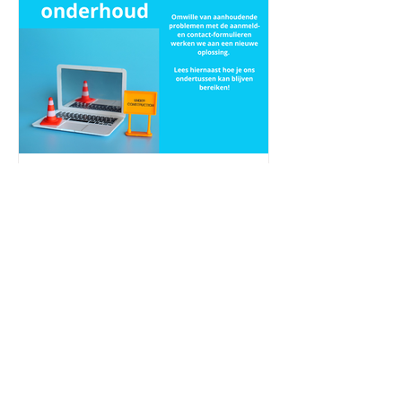
Oct 5, 2025
1 min read
Website-onderhoud
1
/
2
© 2023 door Psycho-Logo -
Broekstraat 15, 2220 Hallaar