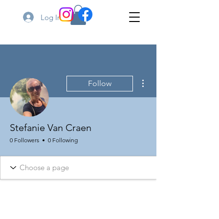
Log In
More actions
Follow
Stefanie Van Craen
0 Followers
0 Following